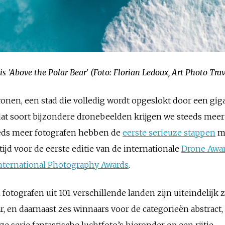
 'Above the Polar Bear' (Foto: Florian Ledoux, Art Photo Trav
nen, een stad die volledig wordt opgeslokt door een gi
dat soort bijzondere dronebeelden krijgen we steeds meer 
eeds meer fotografen hebben de
eerste serieuze stappen
me
jd voor de eerste editie van de internationale
Drone Awa
nternational Photography Awards
.
otografen uit 101 verschillende landen zijn uiteindelijk 
, en daarnaast zes winnaars voor de categorieën abstract,
ze serie fantastische luchtfoto’s hieronder op een rijtje.