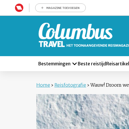
MAGAZINE TOEVOEGEN
Bestemmingen
Beste reistijd
Reisartike
Home
›
Reisfotografie
›
Wauw! Droom weg 