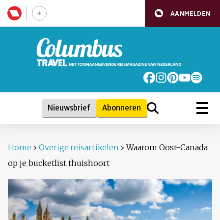
AANMELDEN
Nieuwsbrief
Abonneren
Home
›
Overige reisartikelen
›
Waarom Oost-Canada
op je bucketlist thuishoort