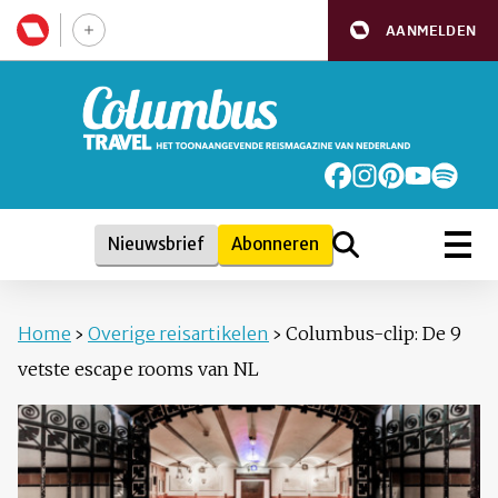
AANMELDEN
Nieuwsbrief
Abonneren
Home
›
Overige reisartikelen
›
Columbus-clip: De 9
vetste escape rooms van NL