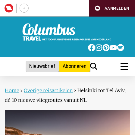
AANMELDEN
Nieuwsbrief
Abonneren
Home
›
Overige reisartikelen
›
Helsinki tot Tel Aviv;
dé 10 nieuwe vliegroutes vanuit NL