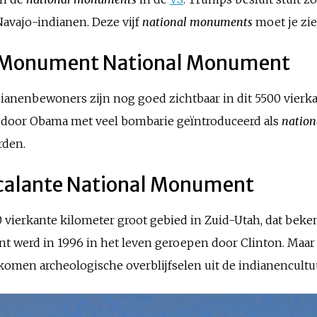
avajo-indianen. Deze vijf
national monuments
moet je zie
al Monument National Monument
dianenbewoners zijn nog goed zichtbaar in dit 5500 vierka
6 door Obama met veel bombarie geïntroduceerd als
natio
rden.
scalante National Monument
0 vierkante kilometer groot gebied in Zuid-Utah, dat beken
nt werd in 1996 in het leven geroepen door Clinton. Maar 
 komen archeologische overblijfselen uit de indianencult