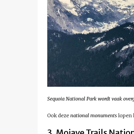
Sequoia National Park wordt vaak overg
Ook deze
national monuments
lopen 
3. Mojave Trails Nat