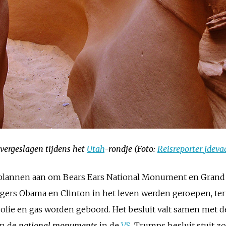
vergeslagen tijdens het
Utah
-rondje (Foto:
Reisreporter jdeva
 plannen aan om Bears Ears National Monument en Grand S
gers Obama en Clinton in het leven werden geroepen, ter
olie en gas worden geboord. Het besluit valt samen met
an de
national monuments
in de
VS
. Trumps besluit stuit z