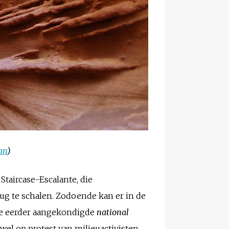
an
)
taircase-Escalante, die
ug te schalen. Zodoende kan er in de
 de eerder aangekondigde
national
owel op protest van milieuactivisten