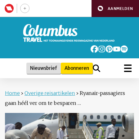
AANMELDEN
Nieuwsbrief
Abonneren
Home
›
Overige reisartikelen
›
Ryanair-passagiers
gaan héél ver om te besparen …