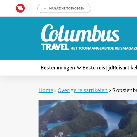
MAGAZINE TOEVOEGEN
Bestemmingen
Beste reistijd
Reisartike
Home
›
Overige reisartikelen
›
5 opzienb