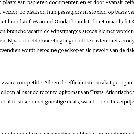
n plaats van papieren documenten en er door Ryanair zelfs
e verder; ze plaatsen hun passagiers in stoelen op basis v
met brandstof. Waarom? Omdat brandstof met maar liefst 3
n een branche waarin de winstmarges steeds kleiner worden
n. Bijvoorbeeld door vliegtuigen uit te rusten met aero
vendien wordt kerosine goedkoper als gevolg van de dale
 zware competitie. Alleen de efficiëntste, strakst georg
 alleen al naar de recente opkomst van Trans-Atlantische 
f af te steken met gunstige deals, waardoor de ticketprij
rzieningen die maatschappijen aanbieden en in rekening br