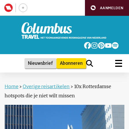
AANMELDEN
Nieuwsbrief
Abonneren
Home
›
Overige reisartikelen
›
10x Rotterdamse
hotspots die je niet wilt missen