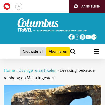
AANMELDEN
Nieuwsbrief
Abonneren
Home
›
Overige reisartikelen
›
Breaking: bekende
rotsboog op Malta ingestort!