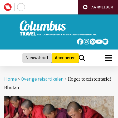
AANMELDEN
Nieuwsbrief
Abonneren
Home
›
Overige reisartikelen
›
Hoger toeristentarief
Bhutan