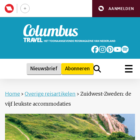
AANMELDEN
Nieuwsbrief
Abonneren
Home
›
Overige reisartikelen
›
Zuidwest-Zweden: de
vijf leukste accommodaties