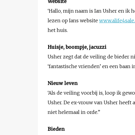
Website
‘Hallo, mijn naam is Ian Usher en ik h
lezen op Ians website
www.alife4sale
het huis.
Huisje, boompje, jacuzzi
Usher zegt dat de veiling de bieder n
‘fantastische vrienden’ en een baan i
Nieuw leven
‘Als de veiling voorbij is, loop ik 
Usher. De ex-vrouw van Usher heeft al 
niet helemaal in orde.”
Bieden