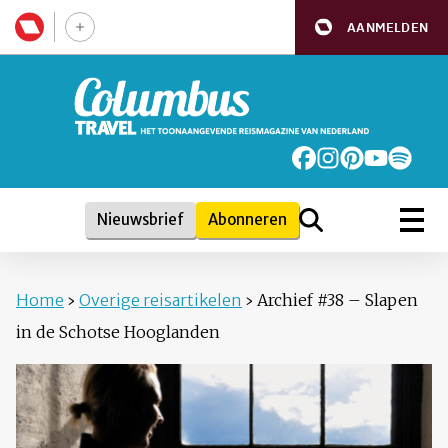
AANMELDEN
Nieuwsbrief
Abonneren
Home
›
Overige reisartikelen
›
Archief #38 – Slapen
in de Schotse Hooglanden