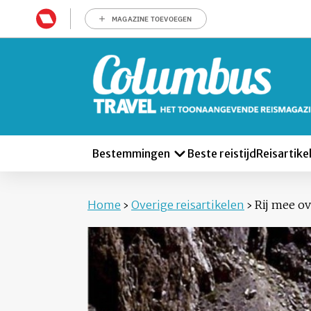
MAGAZINE TOEVOEGEN
Bestemmingen
Beste reistijd
Reisartike
Home
›
Overige reisartikelen
›
Rij mee ov