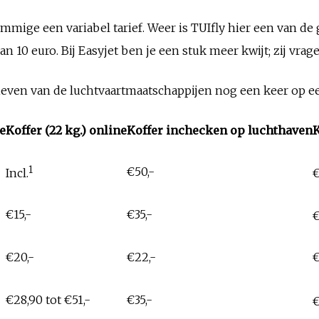
mige een variabel tarief. Weer is TUIfly hier een van de 
n 10 euro. Bij Easyjet ben je een stuk meer kwijt; zij vrage
ieven van de luchtvaartmaatschappijen nog een keer op een
ne
Koffer (22 kg.) online
Koffer inchecken op luchthaven
K
1
€50,-
Incl.
€
€15,-
€35,-
€
€20,-
€22,-
€
€28,90 tot €51,-
€35,-
€