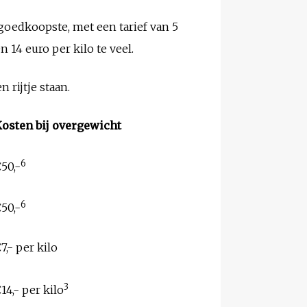
goedkoopste, met een tarief van 5
n 14 euro per kilo te veel.
 rijtje staan.
osten bij overgewicht
6
50,-
6
50,-
7,- per kilo
3
14,- per kilo