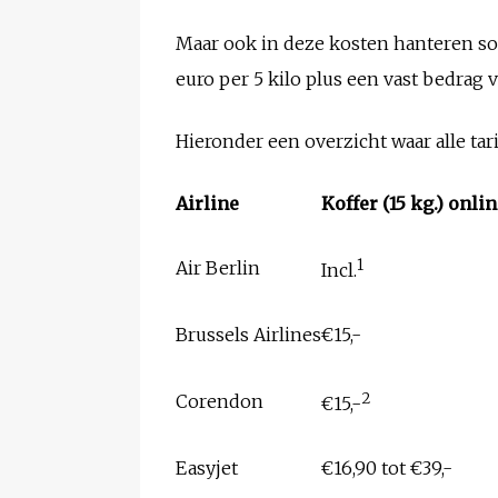
Maar ook in deze kosten hanteren som
euro per 5 kilo plus een vast bedrag va
Hieronder een overzicht waar alle tar
Airline
Koffer (15 kg.) onli
1
Air Berlin
Incl.
Brussels Airlines
€15,-
2
Corendon
€15,-
Easyjet
€16,90 tot €39,-