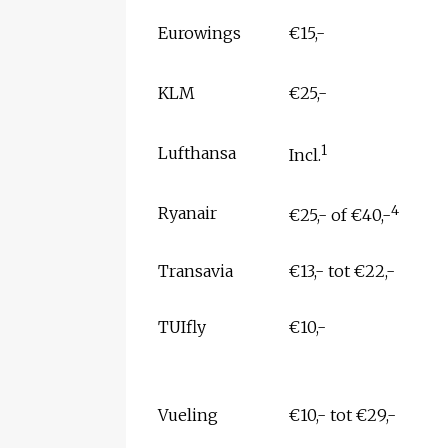
Eurowings
€15,-
KLM
€25,-
1
Lufthansa
Incl.
4
Ryanair
€25,- of €40,-
Transavia
€13,- tot €22,-
TUIfly
€10,-
Vueling
€10,- tot €29,-