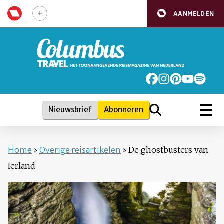
AANMELDEN
Nieuwsbrief
Abonneren
Home
›
Overige reisartikelen
›
De ghostbusters van
Ierland