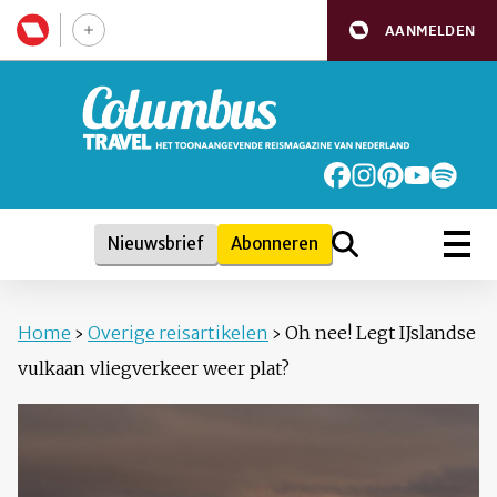
AANMELDEN
Nieuwsbrief
Abonneren
Home
›
Overige reisartikelen
›
Oh nee! Legt IJslandse
vulkaan vliegverkeer weer plat?