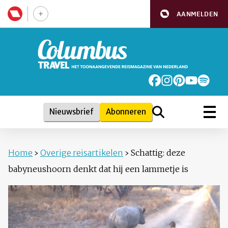
AANMELDEN
Nieuwsbrief
Abonneren
Home
›
Overige reisartikelen
›
Schattig: deze
babyneushoorn denkt dat hij een lammetje is