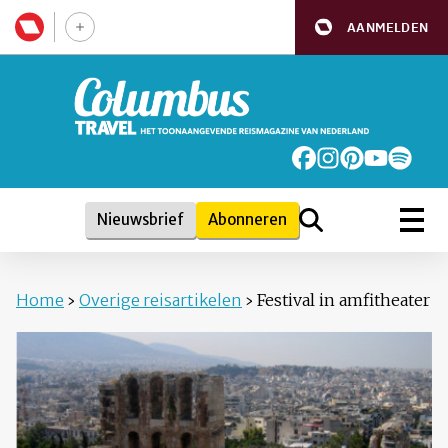
AANMELDEN
Nieuwsbrief
Abonneren
Home
›
Overige reisartikelen
›
Festival in amfitheater