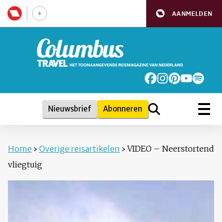
AANMELDEN
Nieuwsbrief
Abonneren
Home
›
Overige reisartikelen
›
VIDEO – Neerstortend
vliegtuig