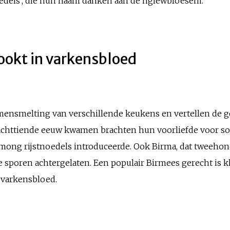
noedels’, die hun naam danken aan de ngiewbloesem.
okt in varkensbloed
mensmelting van verschillende keukens en vertellen de 
 achttiende eeuw kwamen brachten hun voorliefde voor s
mong rijstnoedels introduceerde. Ook Birma, dat tweehon
e sporen achtergelaten. Een populair Birmees gerecht is kha
 varkensbloed.