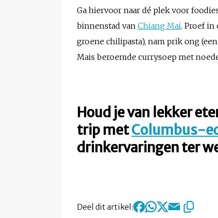
Ga hiervoor naar dé plek voor foodie
binnenstad van
Chiang Mai
. Proef i
groene chilipasta), nam prik ong (e
Mais beroemde currysoep met noedel
Houd je van lekker ete
trip met
Columbus-ed
drinkervaringen ter w
Deel dit artikel: