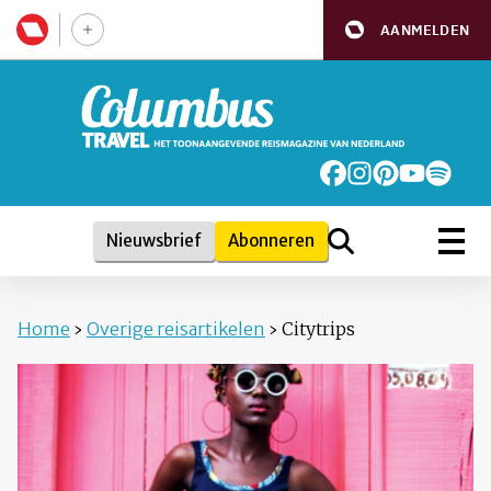
AANMELDEN
Nieuwsbrief
Abonneren
Home
›
Overige reisartikelen
›
Citytrips