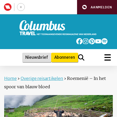
AANMELDEN
Nieuwsbrief
Abonneren
Home
›
Overige reisartikelen
›
Roemenië – In het
spoor van blauw bloed