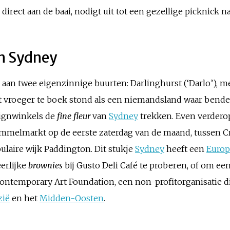
, direct aan de baai, nodigt uit tot een gezellige picknick 
an Sydney
aan twee eigenzinnige buurten: Darlinghurst (‘Darlo’), me
at vroeger te boek stond als een niemandsland waar bende
signwinkels de
fine fleur
van
Sydney
trekken. Even verderop
rommelmarkt op de eerste zaterdag van de maand, tussen Cr
ulaire wijk Paddington. Dit stukje
Sydney
heeft een
Europ
eerlijke
brownies
bij Gusto Deli Café te proberen, of om ee
Contemporary Art Foundation, een non-profitorganisatie d
zië
en het
Midden-Oosten
.