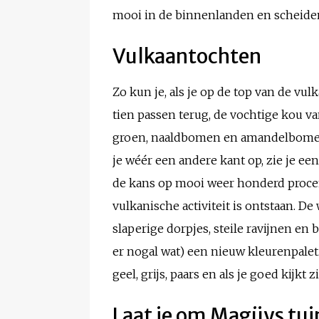
mooi in de binnenlanden en scheiden 
Vulkaantochten
Zo kun je, als je op de top van de vul
tien passen terug, de vochtige kou v
groen, naaldbomen en amandelbomen. D
je wéér een andere kant op, zie je ee
de kans op mooi weer honderd procent
vulkanische activiteit is ontstaan. D
slaperige dorpjes, steile ravijnen en
er nogal wat) een nieuw kleurenpalet
geel, grijs, paars en als je goed kijkt 
Laat je om Magüys tui