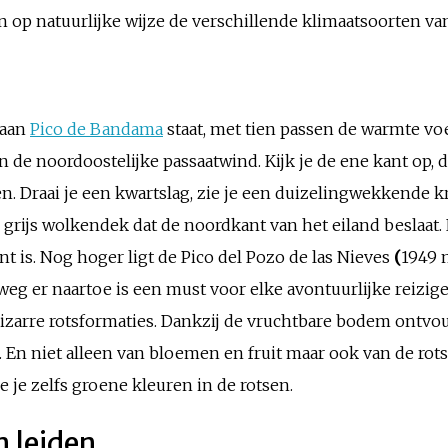
op natuurlijke wijze de verschillende klimaatsoorten van
kaan
Pico de Bandama
staat, met tien passen de warmte vo
an de noordoostelijke passaatwind. Kijk je de ene kant op
raai je een kwartslag, zie je een duizelingwekkende krate
n grijs wolkendek dat de noordkant van het eiland beslaat.
 is. Nog hoger ligt de Pico del Pozo de las Nieves
(
1949 
e weg er naartoe is een must voor elke avontuurlijke reiz
 bizarre rotsformaties. Dankzij de vruchtbare bodem ontvou
. En niet alleen van bloemen en fruit maar ook van de rot
zie je zelfs groene kleuren in de rotsen.
n leiden