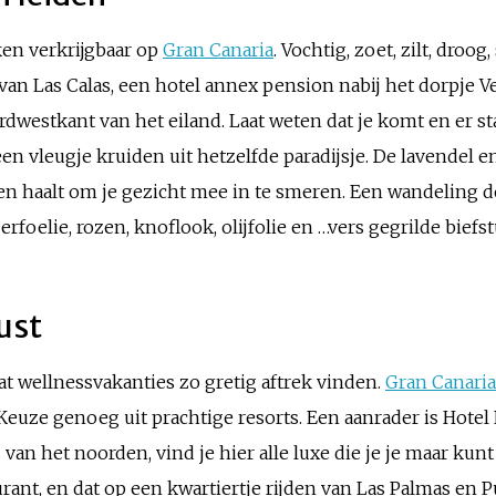
ken verkrijgbaar op
Gran Canaria
. Vochtig, zoet, zilt, droog
van Las Calas, een hotel annex pension nabij het dorpje V
dwestkant van het eiland. Laat weten dat je komt en er s
een vleugje kruiden uit hetzelfde paradijsje. De lavendel 
een haalt om je gezicht mee in te smeren. Een wandeling 
oelie, rozen, knoflook, olijfolie en …vers gegrilde biefstu
ust
dat wellnessvakanties zo gretig aftrek vinden.
Gran Canaria
Keuze genoeg uit prachtige resorts. Een aanrader is Hotel
van het noorden, vind je hier alle luxe die je je maar ku
rant, en dat op een kwartiertje rijden van Las Palmas en P