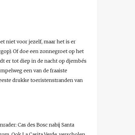
het niet voor jezelf, maar het is er
rgop). Of doe een zonnegroet op het
t er tot diep in de nacht op djembés
 simpelweg een van de fraaiste
 meeste drukke toeristenstranden van
rader: Cas des Bosc nabij Santa
kom. Ook La Casita Verde, verscholen