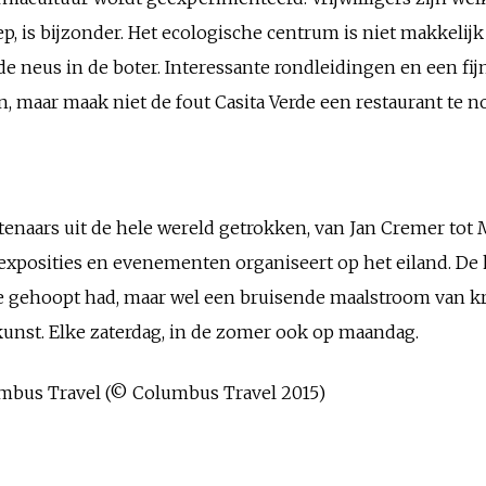
ep, is bijzonder. Het ecologische centrum is niet makkelij
de neus in de boter. Interessante rondleidingen en een fijn
en, maar maak niet de fout Casita Verde een restaurant te 
enaars uit de hele wereld getrokken, van Jan Cremer tot M
d exposities en evenementen organiseert op het eiland. De 
ls je gehoopt had, maar wel een bruisende maalstroom va
 kunst. Elke zaterdag, in de zomer ook op maandag.
lumbus Travel (© Columbus Travel 2015)