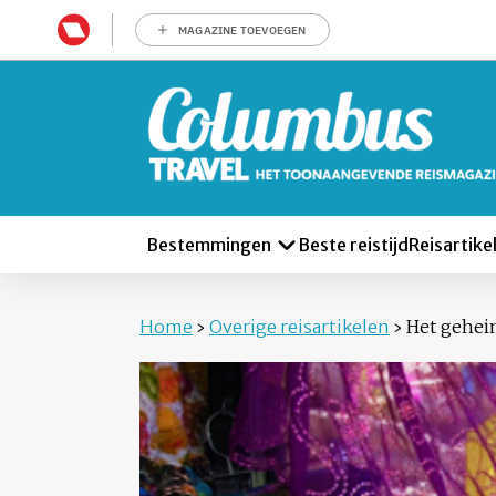
MAGAZINE TOEVOEGEN
Bestemmingen
Beste reistijd
Reisartike
Home
›
Overige reisartikelen
›
Het gehei