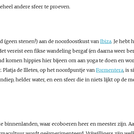
eheel andere sfeer te proeven.
nd (geen stenen!) aan de noordoostkust van
Ibiza
. Je hebt 
et vereist een fikse wandeling bergaf (en daarna weer be
d komen hippies hier bijeen om aan yoga te doen en word
 Platja de Illetes, op het noordpuntje van
Formentera
, is
ndiep, helder water, en een sfeer die in niets lijkt op de
de binnenlanden, waar ecoboeren heer en meester zijn. Aan
rmacultuur wordt geëxperimenteerd. Vrijwilligers zijn wel