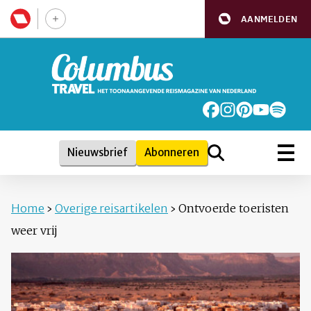
AANMELDEN
Nieuwsbrief
Abonneren
Home
›
Overige reisartikelen
›
Ontvoerde toeristen
weer vrij