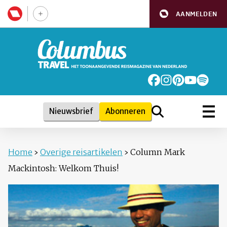
AANMELDEN
Nieuwsbrief
Abonneren
Home
›
Overige reisartikelen
›
Column Mark
Mackintosh: Welkom Thuis!