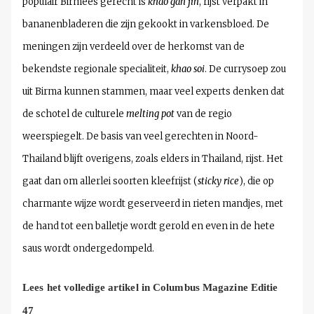
populair Birmees gerecht is
khao gan jin
, rijst verpakt in
bananenbladeren die zijn gekookt in varkensbloed. De
meningen zijn verdeeld over de herkomst van de
bekendste regionale specialiteit,
khao soi
. De currysoep zou
uit Birma kunnen stammen, maar veel experts denken dat
de schotel de culturele
melting pot
van de regio
weerspiegelt. De basis van veel gerechten in Noord-
Thailand blijft overigens, zoals elders in Thailand, rijst. Het
gaat dan om allerlei soorten kleefrijst (
sticky rice
), die op
charmante wijze wordt geserveerd in rieten mandjes, met
de hand tot een balletje wordt gerold en even in de hete
saus wordt ondergedompeld.
Lees het volledige artikel in Columbus Magazine Editie
47