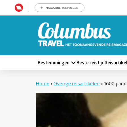
MAGAZINE TOEVOEGEN
Bestemmingen
Beste reistijd
Reisartike
Home
›
Overige reisartikelen
›
1600 pand