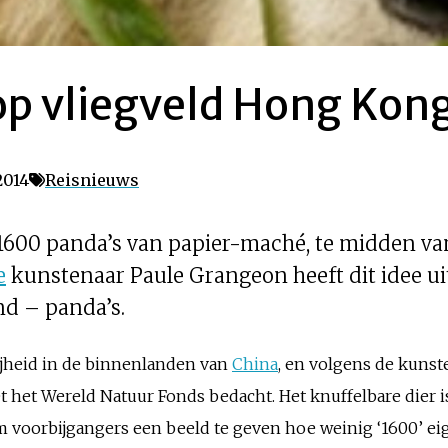
op vliegveld Hong Kon
2014
Reisnieuws
: 1600 panda’s van papier-maché, te midden v
e
kunstenaar Paule Grangeon heeft dit idee u
nd – panda’s.
ijheid in de binnenlanden van
China
, en volgens de kunst
 het Wereld Natuur Fonds bedacht. Het knuffelbare dier 
 voorbijgangers een beeld te geven hoe weinig ‘1600’ eigen