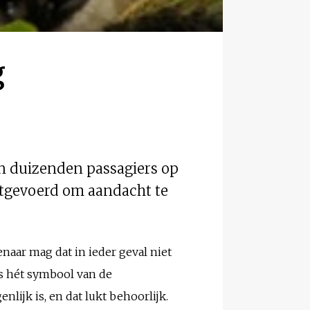
g
an duizenden passagiers op
itgevoerd om aandacht te
enaar mag dat in ieder geval niet
is hét symbool van de
lijk is, en dat lukt behoorlijk.