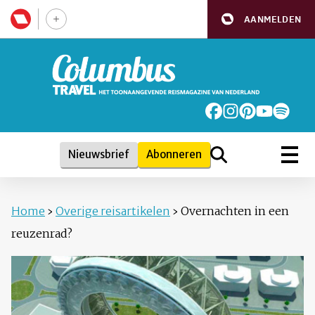
AANMELDEN
Nieuwsbrief
Abonneren
Home
›
Overige reisartikelen
›
Overnachten in een
reuzenrad?