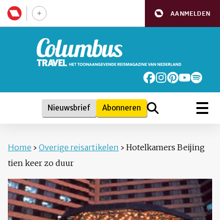
AANMELDEN
Nieuwsbrief
Abonneren
Home
›
Overige reisartikelen
›
Hotelkamers Beijing
tien keer zo duur