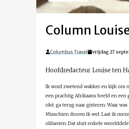
Column Louise
Columbus Travel
vrijdag 27 sept
Hoofdredacteur Louise ten Ha
Ik word zwetend wakker en kijk om me 
een prachtig Afrikaans beeld en een g
oké, ga terug naar gisteren. Waar was 
Misschien droom ik wel. Laat ik mezel
olifanten. Dat sluit enkele werelddel