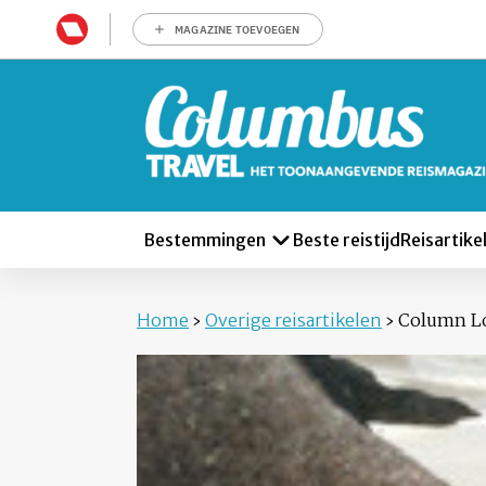
MAGAZINE TOEVOEGEN
Bestemmingen
Beste reistijd
Reisartike
Home
›
Overige reisartikelen
›
Column Lo