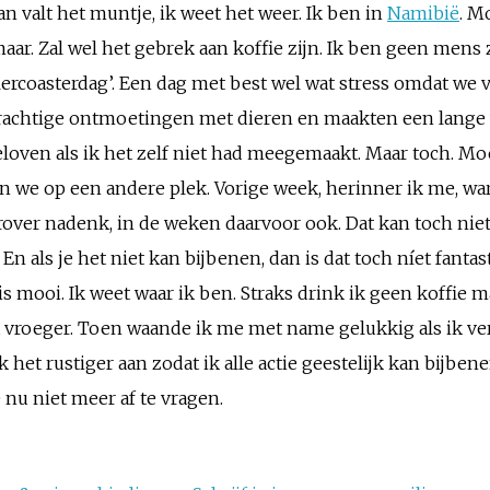
an valt het muntje, ik weet het weer. Ik ben in
Namibië
. M
maar. Zal wel het gebrek aan koffie zijn. Ik ben geen mens
ercoasterdag’. Een dag met best wel wat stress omdat we
chtige ontmoetingen met dieren en maakten een lange wan
geloven als ik het zelf niet had meegemaakt. Maar toch. 
pen we op een andere plek. Vorige week, herinner ik me, w
erover nadenk, in de weken daarvoor ook. Dat kan toch nie
? En als je het niet kan bijbenen, dan is dat toch níet fan
 is mooi. Ik weet waar ik ben. Straks drink ik geen koffie 
et vroeger. Toen waande ik me met name gelukkig als ik ve
 het rustiger aan zodat ik alle actie geestelijk kan bijbene
 nu niet meer af te vragen.