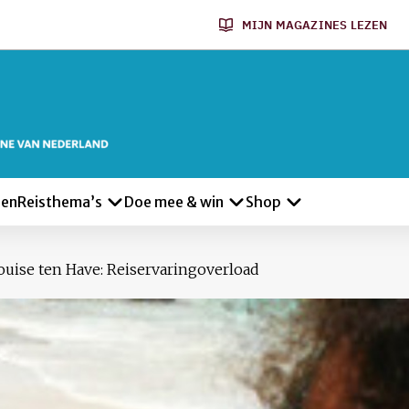
MIJN MAGAZINES LEZEN
len
Reisthema’s
Doe mee & win
Shop
uise ten Have: Reiservaringoverload