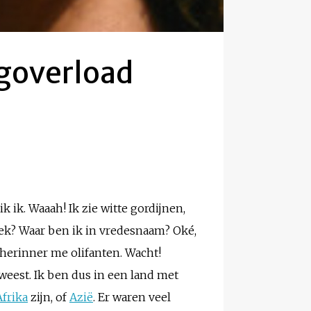
ngoverload
 ik. Waaah! Ik zie witte gordijnen,
 gek? Waar ben ik in vredesnaam? Oké,
k herinner me olifanten. Wacht!
weest. Ik ben dus in een land met
Afrika
zijn, of
Azië
. Er waren veel