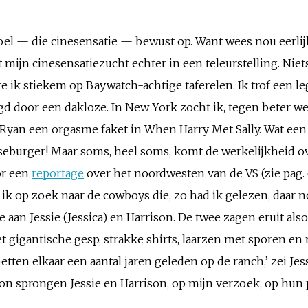
el — die cinesensatie — bewust op. Want wees nou eerlijk,
mijn cinesensatiezucht echter in een teleurstelling. Niet
 ik stiekem op Baywatch-achtige taferelen. Ik trof een le
 door een dakloze. In New York zocht ik, tegen beter wete
 Ryan een orgasme faket in When Harry Met Sally. Wat ee
seburger! Maar soms, heel soms, komt de werkelijkheid o
oor een
reportage
over het noordwesten van de VS (zie pag. 6
ik op zoek naar de cowboys die, zo had ik gelezen, daar 
 aan Jessie (Jessica) en Harrison. De twee zagen eruit als
t gigantische gesp, strakke shirts, laarzen met sporen e
tten elkaar een aantal jaren geleden op de ranch,’ zei Jes
zon sprongen Jessie en Harrison, op mijn verzoek, op hun 