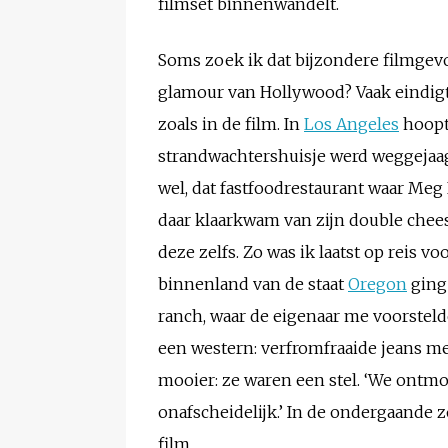
filmset binnenwandelt.
Soms zoek ik dat bijzondere filmgevo
glamour van Hollywood? Vaak eindigt 
zoals in de film. In
Los Angeles
hoopte
strandwachtershuisje werd weggejaagd
wel, dat fastfoodrestaurant waar Meg
daar klaarkwam van zijn double chee
deze zelfs. Zo was ik laatst op reis v
binnenland van de staat
Oregon
ging 
ranch, waar de eigenaar me voorstelde
een western: verfromfraaide jeans me
mooier: ze waren een stel. ‘We ontmoe
onafscheidelijk.’ In de ondergaande 
film.