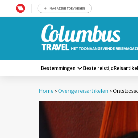
MAGAZINE TOEVOEGEN
Bestemmingen
Beste reistijd
Reisartike
Home
›
Overige reisartikelen
›
Ontstress