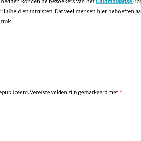
en bedden konden de bezoekers van het
Colombiaanse
Bo
luiheid en uitrusten. Dat veel mensen hier behoeften aa
trok.
epubliceerd.
Vereiste velden zijn gemarkeerd met
*