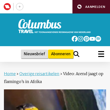
AANMELDEN
Nieuwsbrief
Abonneren
Home
›
Overige reisartikelen
›
Video: Arend jaagt op
flamingo’s in Afrika