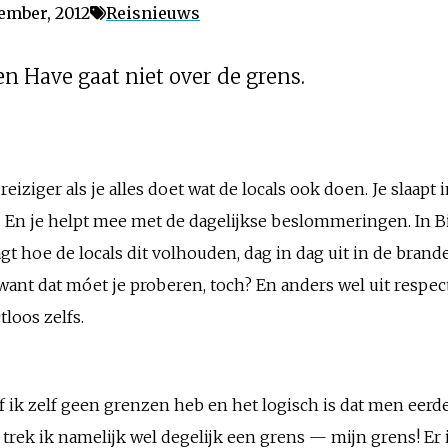
ember, 2012
Reisnieuws
n Have gaat niet over de grens.
iziger als je alles doet wat de locals ook doen. Je slaapt 
uis. En je helpt mee met de dagelijkse beslommeringen. In
raagt hoe de locals dit volhouden, dag in dag uit in de bra
en want dat móet je proberen, toch? En anders wel uit respe
loos zelfs.
sof ik zelf geen grenzen heb en het logisch is dat men e
trek ik namelijk wel degelijk een grens — mijn grens! Er 