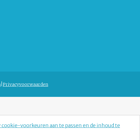
n
Privacyvoorwaarden
w cookie-voorkeuren aan te passen en de inhoud te