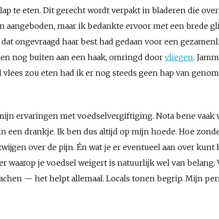
ap te eten. Dit gerecht wordt verpakt in bladeren die ov
ren aangeboden, maar ik bedankte ervoor met een brede gl
 dat ongevraagd haar best had gedaan voor een gezamenlijk
gen nog buiten aan een haak, omringd door
vliegen
. Jammi
el vlees zou eten had ik er nog steeds geen hap van genom
ijn ervaringen met voedselvergiftiging. Nota bene vaak va
 in een drankje. Ik ben dus altijd op mijn hoede. Hoe zonde 
jgen over de pijn. Én wat je er eventueel aan over kunt h
er waarop je voedsel weigert is natuurlijk wel van belang. 
lachen — het helpt allemaal. Locals tonen begrip. Mijn pe