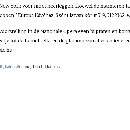
 New York voor moet neerleggen. Hoewel de marmeren taf
hebben!’ Europa Kávéház, Szént Istvan körüt 7-9, 3122362
voorstelling in de Nationale Opera even bijpraten en borrel
tje tot de hemel reikt en de glamour van alles en iedereen 
afe.hu
digitale editie
nog beschikbaar is.