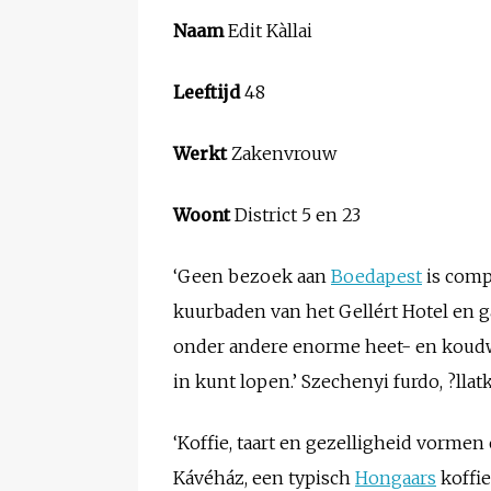
Naam
Edit Kàllai
Leeftijd
48
Werkt
Zakenvrouw
Woont
District 5 en 23
‘Geen bezoek aan
Boedapest
is comp
kuurbaden van het Gellért Hotel en ga
onder andere enorme heet- en koudwa
in kunt lopen.’ Szechenyi furdo, ?llat
‘Koffie, taart en gezelligheid vormen
Kávéház, een typisch
Hongaars
koffie