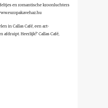
eltjes en romantische kroonluchters
, www.europakavehaz.hu
en in Callas Café, een art-
afdruipt. Heerlijk!’ Callas Café,