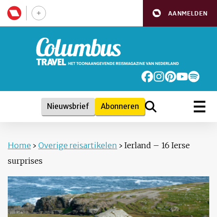
AANMELDEN
Nieuwsbrief
Abonneren
Home
›
Overige reisartikelen
›
Ierland – 16 Ierse
surprises