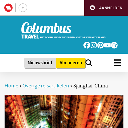
AANMELDEN
Nieuwsbrief
Abonneren
Home
›
Overige reisartikelen
›
Sjanghai, China