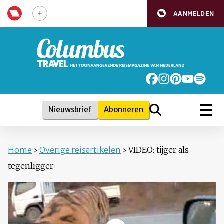
AANMELDEN
Nieuwsbrief
Abonneren
Home
›
Overige reisartikelen
›
VIDEO: tijger als
tegenligger