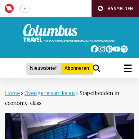
AANMELDEN
Nieuwsbrief
Abonneren
Home
›
Overige reisartikelen
›
Stapelbedden in
economy-class