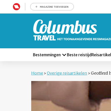
MAGAZINE TOEVOEGEN
Bestemmingen
Beste reistijd
Reisartike
Home
›
Overige reisartikelen
›
Geofferd 