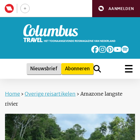
AANMELDEN
Nieuwsbrief
Abonneren
Home
›
Overige reisartikelen
›
Amazone langste
rivier