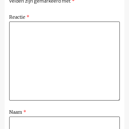
velden zijn gemarkeerd met
*
Reactie
*
Naam
*