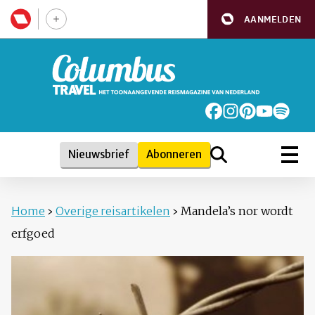
AANMELDEN
Nieuwsbrief
Abonneren
Home
›
Overige reisartikelen
›
Mandela’s nor wordt
erfgoed