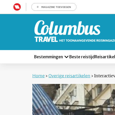
MAGAZINE TOEVOEGEN
Bestemmingen
Beste reistijd
Reisartike
Home
›
Overige reisartikelen
›
Interacti