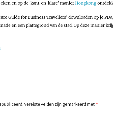
eken en op de ‘kant-en-klare’ manier
Hongkong
ontdekk
sure Guide for Business Travellers’ downloaden op je PDA, z
atie en een plattegrond van de stad. Op deze manier krij
r
epubliceerd.
Vereiste velden zijn gemarkeerd met
*