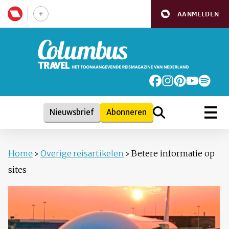
AANMELDEN
Nieuwsbrief
Abonneren
Home
›
Overige reisartikelen
›
Betere informatie op
sites