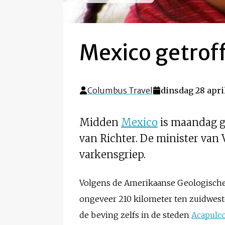
Mexico getrof
Columbus Travel
dinsdag 28 apri
Midden
Mexico
is maandag ge
van Richter. De minister van
varkensgriep.
Volgens de Amerikaanse Geologische 
ongeveer 210 kilometer ten zuidwes
de beving zelfs in de steden
Acapulc