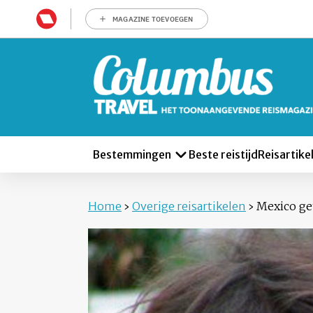
MAGAZINE TOEVOEGEN
Bestemmingen
Beste reistijd
Reisartike
Home
›
Overige reisartikelen
›
Mexico ge