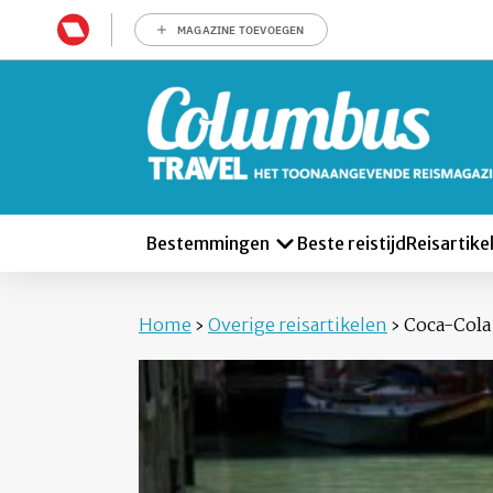
MAGAZINE TOEVOEGEN
Bestemmingen
Beste reistijd
Reisartike
Home
›
Overige reisartikelen
›
Coca-Cola 