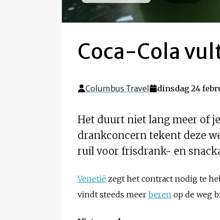
Coca-Cola vul
Columbus Travel
dinsdag 24 febr
Het duurt niet lang meer of j
drankconcern tekent deze w
ruil voor frisdrank- en snack
Venetië
zegt het contract nodig te h
vindt steeds meer
beren
op de weg bi