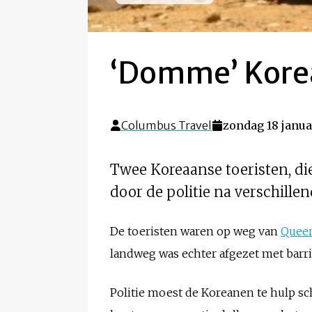
‘Domme’ Kore
Columbus Travel
zondag 18 janua
Twee Koreaanse toeristen, di
door de politie na verschill
De toeristen waren op weg van
Quee
landweg was echter afgezet met barr
Politie moest de Koreanen te hulp sc