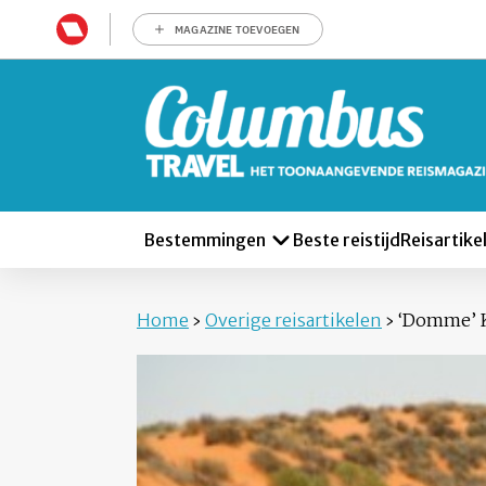
MAGAZINE TOEVOEGEN
Bestemmingen
Beste reistijd
Reisartike
Home
›
Overige reisartikelen
›
‘Domme’ 